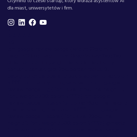
Citymind to czeski startup, który wdraża asystentów AI
dla miast, uniwersytetów i firm.
G
★★★★★
5.0
.cm-google-review-badge { width: 92px; min-
height: 118px; margin-top: 38px; display: flex; flex-
direction: column; align-items: center; justify-
content: center; gap: 9px; border-radius: 0;
background: transparent; box-shadow: none; color:
#ffffff; font-family: Hind, sans-serif; } .cm-google-
review-badge__g { font-size: 36px; line-height: 1;
font-weight: 700; color: #ffffff; } .cm-google-
review-badge__stars { font-size: 16px; line-height:
1; letter-spacing: 1px; color: #ffffff; } .cm-google-
review-badge__score { font-size: 20px; line-
height: 1; font-weight: 500; color: #ffffff; } @media
(max-width: 767px) { .cm-google-review-badge {
width: 84px; min-height: 108px; margin: 28px auto