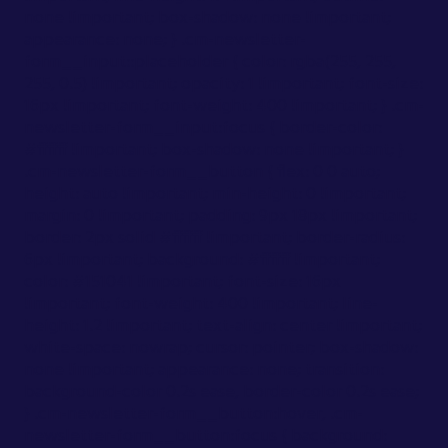
none !important; box-shadow: none !important;
appearance: none; } .cm-newsletter-
form__input::placeholder { color: rgba(255, 255,
255, 0.5) !important; opacity: 1 !important; font-size:
16px !important; font-weight: 400 !important; } .cm-
newsletter-form__input:focus { border-color:
#ffffff !important; box-shadow: none !important; }
.cm-newsletter-form__button { flex: 0 0 auto;
height: auto !important; min-height: 0 !important;
margin: 0 !important; padding: 9px 18px !important;
border: 2px solid #ffffff !important; border-radius:
6px !important; background: #ffffff !important;
color: #151041 !important; font-size: 16px
!important; font-weight: 400 !important; line-
height: 1.2 !important; text-align: center !important;
white-space: nowrap; cursor: pointer; box-shadow:
none !important; appearance: none; transition:
background-color 0.2s ease, border-color 0.2s ease;
} .cm-newsletter-form__button:hover, .cm-
newsletter-form__button:focus { background: