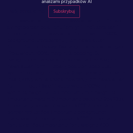
analizami przypadków AI
Twój adres e-mail
Subskrybuj
.cm-newsletter-form, .cm-newsletter-form * { box-
sizing: border-box; font-family: "Hind", sans-serif
!important; } .cm-newsletter-form { width: 100%;
background: transparent; } .cm-newsletter-
form__form { display: flex; align-items: center; gap:
12px; width: 100%; margin: 0; padding: 0;
background: transparent; border-radius: 6px; } .cm-
newsletter-form__label { position: absolute;
width: 1px; height: 1px; overflow: hidden; clip-path:
inset(50%); white-space: nowrap; } .cm-newsletter-
form__input { flex: 1 1 auto; width: 100%; min-
width: 0; height: auto !important; min-height: 0
!important; margin: 0 !important; padding: 9px 18px
!important; border: 2px solid #ffffff !important;
border-radius: 6px !important; background:
transparent !important; color: #ffffff !important;
font-size: 16px !important; font-weight: 400
!important; line-height: 1.2 !important; outline: