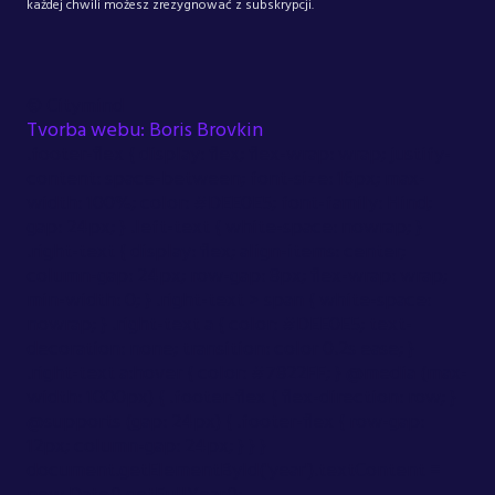
każdej chwili możesz zrezygnować z subskrypcji.
©
Citymind
Tvorba webu: Boris Brovkin
.footer-flex { display: flex; flex-wrap: wrap; justify-
content: space-between; font-size: 16px; max-
width: 100%; color: #DEE0E5; font-family: Hind;
gap: 24px; } .left-text { white-space: nowrap; }
.right-text { display: flex; align-items: center;
column-gap: 24px; row-gap: 8px; flex-wrap: wrap;
min-width: 0; } .right-text > span { white-space:
nowrap; } .right-text a { color: #DEE0E5; text-
decoration: none; transition: color 0.2s ease; }
.right-text a:hover { color: #7822FF; } @media (max-
width: 1000px) { .footer-flex { flex-direction: row; }
@supports (gap: 24px) { .footer-flex { row-gap:
12px; column-gap: 24px; } } }
document.getElementById('year').textContent =