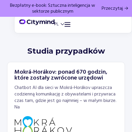
Bezpłatny e-book: Sztuczna inteligencja w
Przeczytaj →
sektorze publicznym
Studia przypadków
Mokrá-Horákov: ponad 670 godzin,
które zostały zwrócone urzędowi
Chatbot AI dla sieci w Mokrá-Horákov upraszcza
codzienną komunikację z obywatelami i przywraca
czas tam, gdzie jest go najmniej – w małym biurze.
Na