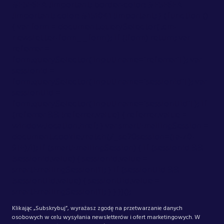
#F5F6FA !important; border-color: #F5F6FA
!important; color: #151041 !important; } (function ()
{ var form = document.querySelector('.cm-
newsletter-form__form'); if (!form) return; var
referrer =
form.querySelector('input[name="referrer"]'); var
sessionId =
form.querySelector('input[name="sessionid"]'); var
sessionUid =
form.querySelector('input[name="sessionUid"]'); if
(referrer && !referrer.value) { referrer.value =
window.location.href; } var smartEmailingSession =
document.cookie.match(/_se20session=([a-z0-
9]+)/i); if (smartEmailingSession) { if (sessionId &&
!sessionId.value) { sessionId.value =
smartEmailingSession[1]; } if (sessionUid &&
!sessionUid.value) { sessionUid.value =
smartEmailingSession[1]; } } })();
Klikając „Subskrybuj”, wyrażasz zgodę na przetwarzanie danych
osobowych w celu wysyłania newsletterów i ofert marketingowych. W