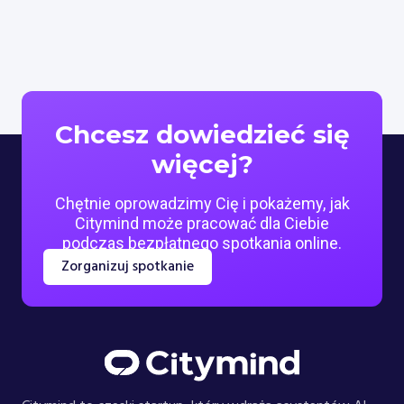
Chcesz dowiedzieć się
więcej?
Chętnie oprowadzimy Cię i pokażemy, jak
Citymind może pracować dla Ciebie
podczas bezpłatnego spotkania online.
Zorganizuj spotkanie