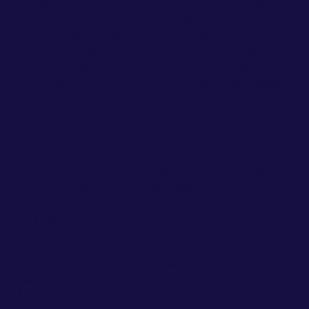
border: 2px solid #ffffff !important; border-radius:
6px !important; background: #ffffff !important;
color: #151041 !important; font-size: 16px
!important; font-weight: 400 !important; line-
height: 1.2 !important; text-align: center !important;
white-space: nowrap; cursor: pointer; box-shadow:
none !important; appearance: none; transition:
background-color 0.2s ease, border-color 0.2s ease;
} .cm-newsletter-form__button:hover, .cm-
newsletter-form__button:focus { background:
#F5F6FA !important; border-color: #F5F6FA
!important; color: #151041 !important; } (function ()
{ var form = document.querySelector('.cm-
newsletter-form__form'); if (!form) return; var
referrer =
form.querySelector('input[name="referrer"]'); var
sessionId =
form.querySelector('input[name="sessionid"]'); var
sessionUid =
form.querySelector('input[name="sessionUid"]'); if