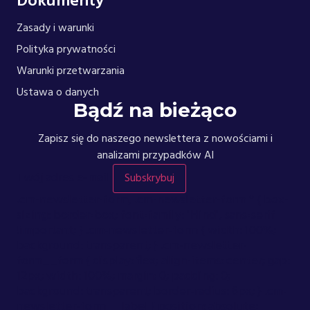
Dokumenty
Zasady i warunki
Polityka prywatności
Warunki przetwarzania
Ustawa o danych
Bądź na bieżąco
Zapisz się do naszego newslettera z nowościami i
analizami przypadków AI
Twój adres e-mail
Subskrybuj
.cm-newsletter-form, .cm-newsletter-form * { box-
sizing: border-box; font-family: "Hind", sans-serif
!important; } .cm-newsletter-form { width: 100%;
background: transparent; } .cm-newsletter-
form__form { display: flex; align-items: center; gap:
12px; width: 100%; margin: 0; padding: 0;
background: transparent; border-radius: 6px; } .cm-
newsletter-form__label { position: absolute;