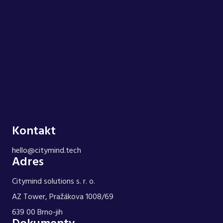
background: transparent; box-shadow: none; color:
#ffffff; font-family: Hind, sans-serif; } .cm-google-
review-badge__g { font-size: 36px; line-height: 1;
font-weight: 700; color: #ffffff; } .cm-google-
review-badge__stars { font-size: 16px; line-height:
1; letter-spacing: 1px; color: #ffffff; } .cm-google-
review-badge__score { font-size: 20px; line-
height: 1; font-weight: 500; color: #ffffff; } @media
(max-width: 767px) { .cm-google-review-badge {
width: 84px; min-height: 108px; margin: 28px auto
0; } }
Kontakt
hello@citymind.tech
Adres
Citymind solutions s. r. o.
AZ Tower, Pražákova 1008/69
639 00 Brno-jih