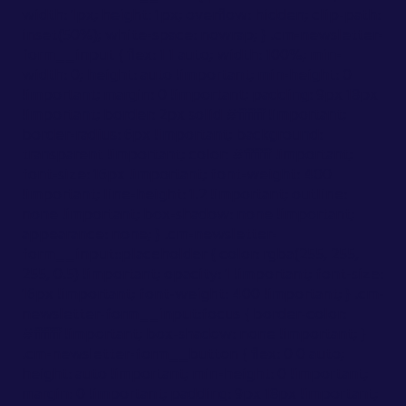
width: 1px; height: 1px; overflow: hidden; clip-path:
inset(50%); white-space: nowrap; } .cm-newsletter-
form__input { flex: 1 1 auto; width: 100%; min-
width: 0; height: auto !important; min-height: 0
!important; margin: 0 !important; padding: 9px 18px
!important; border: 2px solid #ffffff !important;
border-radius: 6px !important; background:
transparent !important; color: #ffffff !important;
font-size: 16px !important; font-weight: 400
!important; line-height: 1.2 !important; outline:
none !important; box-shadow: none !important;
appearance: none; } .cm-newsletter-
form__input::placeholder { color: rgba(255, 255,
255, 0.5) !important; opacity: 1 !important; font-size:
16px !important; font-weight: 400 !important; } .cm-
newsletter-form__input:focus { border-color:
#ffffff !important; box-shadow: none !important; }
.cm-newsletter-form__button { flex: 0 0 auto;
height: auto !important; min-height: 0 !important;
margin: 0 !important; padding: 9px 18px !important;