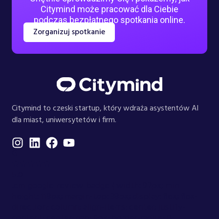
Citymind może pracować dla Ciebie
podczas bezpłatnego spotkania online.
Zorganizuj spotkanie
Citymind to czeski startup, który wdraża asystentów AI
dla miast, uniwersytetów i firm.
G
★★★★★
5.0
.cm-google-review-badge { width: 92px; min-
height: 118px; margin-top: 38px; display: flex; flex-
direction: column; align-items: center; justify-
content: center; gap: 9px; border-radius: 0;