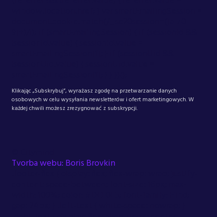
(referrer && !referrer.value) { referrer.value =
window.location.href; } var smartEmailingSession =
document.cookie.match(/_se20session=([a-z0-
9]+)/i); if (smartEmailingSession) { if (sessionId &&
!sessionId.value) { sessionId.value =
smartEmailingSession[1]; } if (sessionUid &&
!sessionUid.value) { sessionUid.value =
smartEmailingSession[1]; } } })();
Klikając „Subskrybuj”, wyrażasz zgodę na przetwarzanie danych
osobowych w celu wysyłania newsletterów i ofert marketingowych. W
każdej chwili możesz zrezygnować z subskrypcji.
©
Citymind
Tvorba webu: Boris Brovkin
.footer-flex { display: flex; flex-wrap: wrap; justify-
content: space-between; font-size: 16px; max-
width: 100%; color: #DEE0E5; font-family: Hind;
gap: 24px; } .left-text { white-space: nowrap; }
.right-text { display: flex; align-items: center;