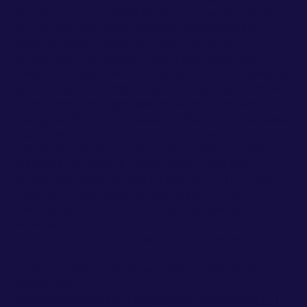
border: 2px solid #ffffff !important; border-radius:
6px !important; background: #ffffff !important;
color: #151041 !important; font-size: 16px
!important; font-weight: 400 !important; line-
height: 1.2 !important; text-align: center !important;
white-space: nowrap; cursor: pointer; box-shadow:
none !important; appearance: none; transition:
background-color 0.2s ease, border-color 0.2s ease;
} .cm-newsletter-form__button:hover, .cm-
newsletter-form__button:focus { background:
#F5F6FA !important; border-color: #F5F6FA
!important; color: #151041 !important; } (function ()
{ var form = document.querySelector('.cm-
newsletter-form__form'); if (!form) return; var
referrer =
form.querySelector('input[name="referrer"]'); var
sessionId =
form.querySelector('input[name="sessionid"]'); var
sessionUid =
form.querySelector('input[name="sessionUid"]'); if