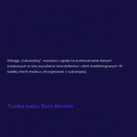
(referrer && !referrer.value) { referrer.value =
window.location.href; } var smartEmailingSession =
document.cookie.match(/_se20session=([a-z0-
9]+)/i); if (smartEmailingSession) { if (sessionId &&
!sessionId.value) { sessionId.value =
smartEmailingSession[1]; } if (sessionUid &&
!sessionUid.value) { sessionUid.value =
smartEmailingSession[1]; } } })();
Klikając „Subskrybuj”, wyrażasz zgodę na przetwarzanie danych
osobowych w celu wysyłania newsletterów i ofert marketingowych. W
każdej chwili możesz zrezygnować z subskrypcji.
©
Citymind
Tvorba webu: Boris Brovkin
.footer-flex { display: flex; flex-wrap: wrap; justify-
content: space-between; font-size: 16px; max-
width: 100%; color: #DEE0E5; font-family: Hind;
gap: 24px; } .left-text { white-space: nowrap; }