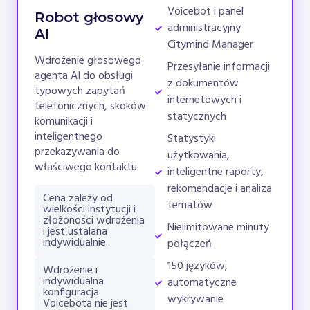
Voicebot i panel
Robot głosowy
administracyjny
AI
Citymind Manager
Wdrożenie głosowego
Przesyłanie informacji
agenta AI do obsługi
z dokumentów
typowych zapytań
internetowych i
telefonicznych, skoków
statycznych
komunikacji i
inteligentnego
Statystyki
przekazywania do
użytkowania,
właściwego kontaktu.
inteligentne raporty,
rekomendacje i analiza
Cena zależy od
tematów
wielkości instytucji i
złożoności wdrożenia
Nielimitowane minuty
i jest ustalana
indywidualnie.
połączeń
150 języków,
Wdrożenie i
indywidualna
automatyczne
konfiguracja
wykrywanie
Voicebota nie jest