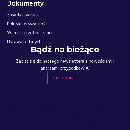
Dokumenty
Zasady i warunki
Polityka prywatności
Warunki przetwarzania
Ustawa o danych
Bądź na bieżąco
Zapisz się do naszego newslettera z nowościami i
analizami przypadków AI
Twój adres e-mail
Subskrybuj
.cm-newsletter-form, .cm-newsletter-form * { box-
sizing: border-box; font-family: "Hind", sans-serif
!important; } .cm-newsletter-form { width: 100%;
background: transparent; } .cm-newsletter-
form__form { display: flex; align-items: center; gap:
12px; width: 100%; margin: 0; padding: 0;
background: transparent; border-radius: 6px; } .cm-