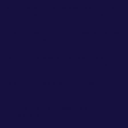
newsletter-form__label { position: absolute;
width: 1px; height: 1px; overflow: hidden; clip-path:
inset(50%); white-space: nowrap; } .cm-newsletter-
form__input { flex: 1 1 auto; width: 100%; min-
width: 0; height: auto !important; min-height: 0
!important; margin: 0 !important; padding: 9px 18px
!important; border: 2px solid #ffffff !important;
border-radius: 6px !important; background:
transparent !important; color: #ffffff !important;
font-size: 16px !important; font-weight: 400
!important; line-height: 1.2 !important; outline:
none !important; box-shadow: none !important;
appearance: none; } .cm-newsletter-
form__input::placeholder { color: rgba(255, 255,
255, 0.5) !important; opacity: 1 !important; font-size:
16px !important; font-weight: 400 !important; } .cm-
newsletter-form__input:focus { border-color:
#ffffff !important; box-shadow: none !important; }
.cm-newsletter-form__button { flex: 0 0 auto;
height: auto !important; min-height: 0 !important;
margin: 0 !important; padding: 9px 18px !important;