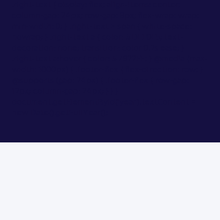
.right-text { display: flex; align-items: center;
column-gap: 24px; row-gap: 8px; flex-wrap: wrap;
min-width: 0; } .right-text > span { white-space:
nowrap; } .right-text a { color: #DEE0E5; text-
decoration: none; transition: color 0.2s ease; }
.right-text a:hover { color: #7822FF; } @media (max-
width: 1000px) { .footer-flex { flex-direction: row; }
@supports (gap: 24px) { .footer-flex { row-gap:
12px; column-gap: 24px; } } }
document.getElementById('year').textContent =
new Date().getFullYear();