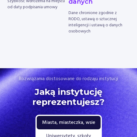
Szybkość wdrożenia na miejscu
danych
od daty podpisania umowy
Dane chronione zgodnie z
RODO, ustawą o sztucznej
inteligencji i ustawą o danych
osobowych
Rozwiązania dostosowane do rodzaju instytucji
Jaką instytucję
reprezentujesz?
Miasta, miasteczka, wsie
Uniwersytety, szkoły