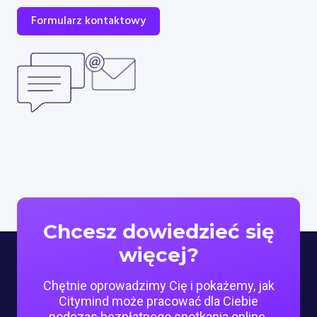
Formularz kontaktowy
Chcesz dowiedzieć się
więcej?
Chętnie oprowadzimy Cię i pokażemy, jak
Citymind może pracować dla Ciebie
podczas bezpłatnego spotkania online.