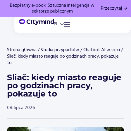
Bezpłatny e-book: Sztuczna inteligencja w
Przeczytaj →
sektorze publicznym
Strona główna
/
Studia przypadków
/
Chatbot AI w sieci
/
Sliač: kiedy miasto reaguje po godzinach pracy, pokazuje
to
Sliač: kiedy miasto reaguje
po godzinach pracy,
pokazuje to
08. lipca 2026