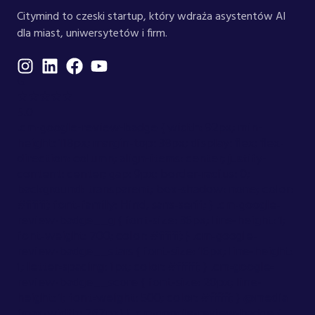
Citymind to czeski startup, który wdraża asystentów AI
dla miast, uniwersytetów i firm.
G
★★★★★
5.0
.cm-google-review-badge { width: 92px; min-
height: 118px; margin-top: 38px; display: flex; flex-
direction: column; align-items: center; justify-
content: center; gap: 9px; border-radius: 0;
background: transparent; box-shadow: none; color:
#ffffff; font-family: Hind, sans-serif; } .cm-google-
review-badge__g { font-size: 36px; line-height: 1;
font-weight: 700; color: #ffffff; } .cm-google-
review-badge__stars { font-size: 16px; line-height:
1; letter-spacing: 1px; color: #ffffff; } .cm-google-
review-badge__score { font-size: 20px; line-
height: 1; font-weight: 500; color: #ffffff; } @media
(max-width: 767px) { .cm-google-review-badge {