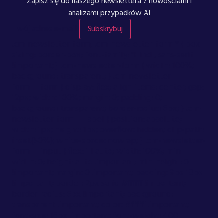
Zapisz się do naszego newslettera z nowościami i
analizami przypadków AI
Twój adres e-mail
Subskrybuj
.cm-newsletter-form, .cm-newsletter-form * { box-
sizing: border-box; font-family: "Hind", sans-serif
!important; } .cm-newsletter-form { width: 100%;
background: transparent; } .cm-newsletter-
form__form { display: flex; align-items: center; gap:
12px; width: 100%; margin: 0; padding: 0;
background: transparent; border-radius: 6px; } .cm-
newsletter-form__label { position: absolute;
width: 1px; height: 1px; overflow: hidden; clip-path:
inset(50%); white-space: nowrap; } .cm-newsletter-
form__input { flex: 1 1 auto; width: 100%; min-
width: 0; height: auto !important; min-height: 0
!important; margin: 0 !important; padding: 9px 18px
!important; border: 2px solid #ffffff !important;
border-radius: 6px !important; background:
transparent !important; color: #ffffff !important;
font-size: 16px !important; font-weight: 400