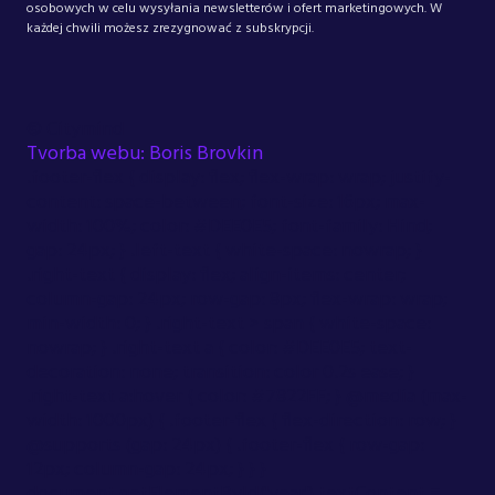
osobowych w celu wysyłania newsletterów i ofert marketingowych. W
każdej chwili możesz zrezygnować z subskrypcji.
©
Citymind
Tvorba webu: Boris Brovkin
.footer-flex { display: flex; flex-wrap: wrap; justify-
content: space-between; font-size: 16px; max-
width: 100%; color: #DEE0E5; font-family: Hind;
gap: 24px; } .left-text { white-space: nowrap; }
.right-text { display: flex; align-items: center;
column-gap: 24px; row-gap: 8px; flex-wrap: wrap;
min-width: 0; } .right-text > span { white-space:
nowrap; } .right-text a { color: #DEE0E5; text-
decoration: none; transition: color 0.2s ease; }
.right-text a:hover { color: #7822FF; } @media (max-
width: 1000px) { .footer-flex { flex-direction: row; }
@supports (gap: 24px) { .footer-flex { row-gap:
12px; column-gap: 24px; } } }
document.getElementById('year').textContent =