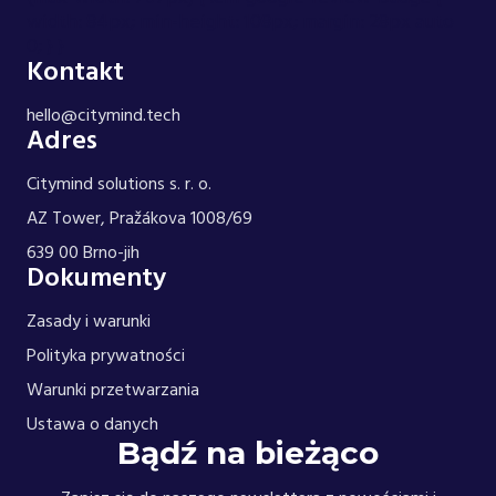
width: 84px; min-height: 108px; margin: 28px auto
0; } }
Kontakt
hello@citymind.tech
Adres
Citymind solutions s. r. o.
AZ Tower, Pražákova 1008/69
639 00 Brno-jih
Dokumenty
Zasady i warunki
Polityka prywatności
Warunki przetwarzania
Ustawa o danych
Bądź na bieżąco