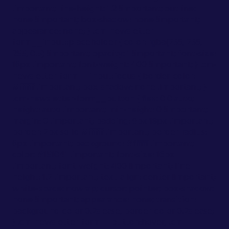
!important; line-height: 1.2 !important; outline:
none !important; box-shadow: none !important;
appearance: none; } .cm-newsletter-
form__input::placeholder { color: rgba(255, 255,
255, 0.5) !important; opacity: 1 !important; font-size:
16px !important; font-weight: 400 !important; } .cm-
newsletter-form__input:focus { border-color:
#ffffff !important; box-shadow: none !important; }
.cm-newsletter-form__button { flex: 0 0 auto;
height: auto !important; min-height: 0 !important;
margin: 0 !important; padding: 9px 18px !important;
border: 2px solid #ffffff !important; border-radius:
6px !important; background: #ffffff !important;
color: #151041 !important; font-size: 16px
!important; font-weight: 400 !important; line-
height: 1.2 !important; text-align: center !important;
white-space: nowrap; cursor: pointer; box-shadow:
none !important; appearance: none; transition:
background-color 0.2s ease, border-color 0.2s ease;
} .cm-newsletter-form__button:hover, .cm-