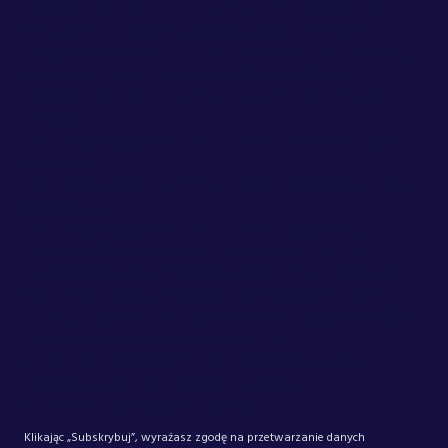
newsletter-form__button:focus { background:
#F5F6FA !important; border-color: #F5F6FA
!important; color: #151041 !important; } (function ()
{ var form = document.querySelector('.cm-
newsletter-form__form'); if (!form) return; var
referrer =
form.querySelector('input[name="referrer"]'); var
sessionId =
form.querySelector('input[name="sessionid"]'); var
sessionUid =
form.querySelector('input[name="sessionUid"]'); if
(referrer && !referrer.value) { referrer.value =
window.location.href; } var smartEmailingSession =
document.cookie.match(/_se20session=([a-z0-
9]+)/i); if (smartEmailingSession) { if (sessionId &&
!sessionId.value) { sessionId.value =
smartEmailingSession[1]; } if (sessionUid &&
!sessionUid.value) { sessionUid.value =
smartEmailingSession[1]; } } })();
Klikając „Subskrybuj”, wyrażasz zgodę na przetwarzanie danych