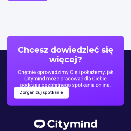
Chcesz dowiedzieć się
więcej?
Chętnie oprowadzimy Cię i pokażemy, jak
Citymind może pracować dla Ciebie
podczas bezpłatnego spotkania online.
Zorganizuj spotkanie