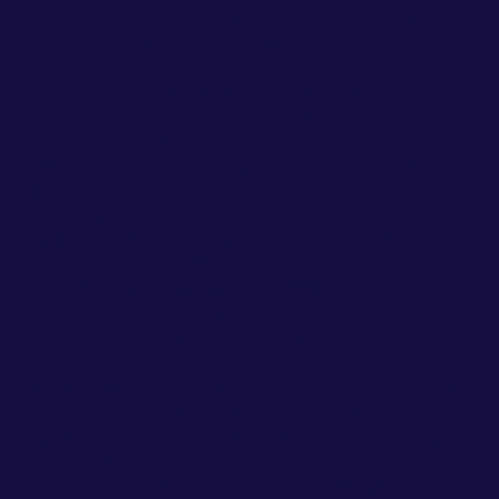
none !important; box-shadow: none !important;
appearance: none; } .cm-newsletter-
form__input::placeholder { color: rgba(255, 255,
255, 0.5) !important; opacity: 1 !important; font-size:
16px !important; font-weight: 400 !important; } .cm-
newsletter-form__input:focus { border-color:
#ffffff !important; box-shadow: none !important; }
.cm-newsletter-form__button { flex: 0 0 auto;
height: auto !important; min-height: 0 !important;
margin: 0 !important; padding: 9px 18px !important;
border: 2px solid #ffffff !important; border-radius:
6px !important; background: #ffffff !important;
color: #151041 !important; font-size: 16px
!important; font-weight: 400 !important; line-
height: 1.2 !important; text-align: center !important;
white-space: nowrap; cursor: pointer; box-shadow:
none !important; appearance: none; transition:
background-color 0.2s ease, border-color 0.2s ease;
} .cm-newsletter-form__button:hover, .cm-
newsletter-form__button:focus { background: