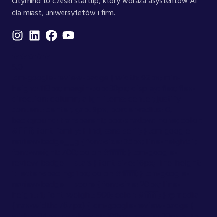
Citymind to czeski startup, który wdraża asystentów AI
dla miast, uniwersytetów i firm.
G
★★★★★
5.0
.cm-google-review-badge { width: 92px; min-
height: 118px; margin-top: 38px; display: flex; flex-
direction: column; align-items: center; justify-
content: center; gap: 9px; border-radius: 0;
background: transparent; box-shadow: none; color:
#ffffff; font-family: Hind, sans-serif; } .cm-google-
review-badge__g { font-size: 36px; line-height: 1;
font-weight: 700; color: #ffffff; } .cm-google-
review-badge__stars { font-size: 16px; line-height:
1; letter-spacing: 1px; color: #ffffff; } .cm-google-
review-badge__score { font-size: 20px; line-
height: 1; font-weight: 500; color: #ffffff; } @media
(max-width: 767px) { .cm-google-review-badge {
width: 84px; min-height: 108px; margin: 28px auto