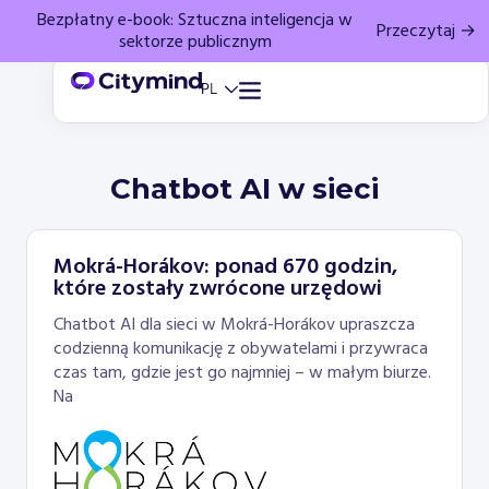
Bezpłatny e-book: Sztuczna inteligencja w
Przeczytaj →
sektorze publicznym
Chatbot AI w sieci
Mokrá-Horákov: ponad 670 godzin,
które zostały zwrócone urzędowi
Chatbot AI dla sieci w Mokrá-Horákov upraszcza
codzienną komunikację z obywatelami i przywraca
czas tam, gdzie jest go najmniej – w małym biurze.
Na