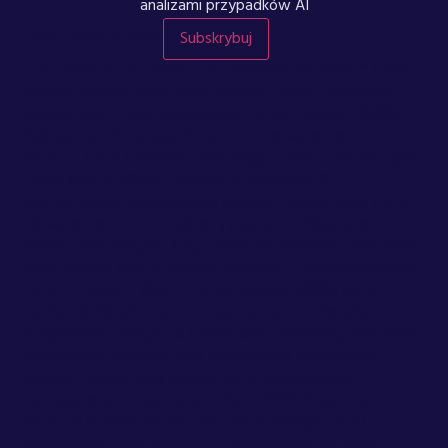
analizami przypadków AI
Twój adres e-mail
Subskrybuj
.cm-newsletter-form, .cm-newsletter-form * { box-
sizing: border-box; font-family: "Hind", sans-serif
!important; } .cm-newsletter-form { width: 100%;
background: transparent; } .cm-newsletter-
form__form { display: flex; align-items: center; gap:
12px; width: 100%; margin: 0; padding: 0;
background: transparent; border-radius: 6px; } .cm-
newsletter-form__label { position: absolute;
width: 1px; height: 1px; overflow: hidden; clip-path:
inset(50%); white-space: nowrap; } .cm-newsletter-
form__input { flex: 1 1 auto; width: 100%; min-
width: 0; height: auto !important; min-height: 0
!important; margin: 0 !important; padding: 9px 18px
!important; border: 2px solid #ffffff !important;
border-radius: 6px !important; background:
transparent !important; color: #ffffff !important;
font-size: 16px !important; font-weight: 400
!important; line-height: 1.2 !important; outline: