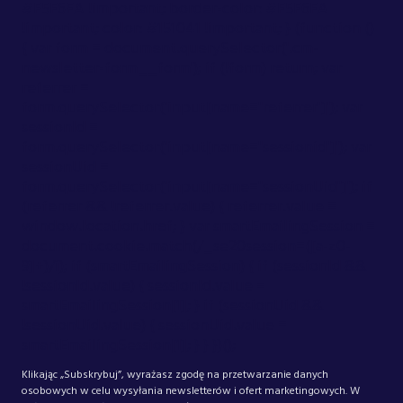
#F5F6FA !important; border-color: #F5F6FA
!important; color: #151041 !important; } (function ()
{ var form = document.querySelector('.cm-
newsletter-form__form'); if (!form) return; var
referrer =
form.querySelector('input[name="referrer"]'); var
sessionId =
form.querySelector('input[name="sessionid"]'); var
sessionUid =
form.querySelector('input[name="sessionUid"]'); if
(referrer && !referrer.value) { referrer.value =
window.location.href; } var smartEmailingSession =
document.cookie.match(/_se20session=([a-z0-
9]+)/i); if (smartEmailingSession) { if (sessionId &&
!sessionId.value) { sessionId.value =
smartEmailingSession[1]; } if (sessionUid &&
!sessionUid.value) { sessionUid.value =
smartEmailingSession[1]; } } })();
Klikając „Subskrybuj”, wyrażasz zgodę na przetwarzanie danych
osobowych w celu wysyłania newsletterów i ofert marketingowych. W