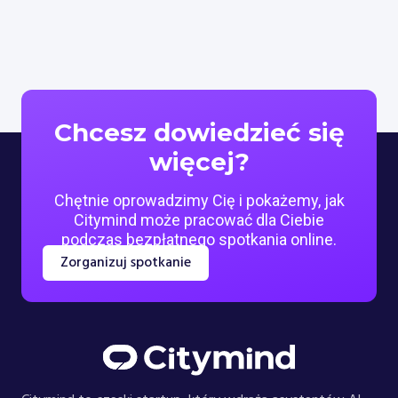
Chcesz dowiedzieć się
więcej?
Chętnie oprowadzimy Cię i pokażemy, jak
Citymind może pracować dla Ciebie
podczas bezpłatnego spotkania online.
Zorganizuj spotkanie