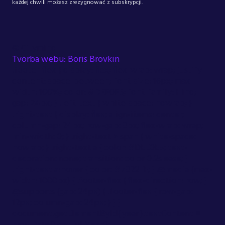
każdej chwili możesz zrezygnować z subskrypcji.
©
Citymind
Tvorba webu: Boris Brovkin
.footer-flex { display: flex; flex-wrap: wrap; justify-
content: space-between; font-size: 16px; max-
width: 100%; color: #DEE0E5; font-family: Hind;
gap: 24px; } .left-text { white-space: nowrap; }
.right-text { display: flex; align-items: center;
column-gap: 24px; row-gap: 8px; flex-wrap: wrap;
min-width: 0; } .right-text > span { white-space:
nowrap; } .right-text a { color: #DEE0E5; text-
decoration: none; transition: color 0.2s ease; }
.right-text a:hover { color: #7822FF; } @media (max-
width: 1000px) { .footer-flex { flex-direction: row; }
@supports (gap: 24px) { .footer-flex { row-gap:
12px; column-gap: 24px; } } }
document.getElementById('year').textContent =