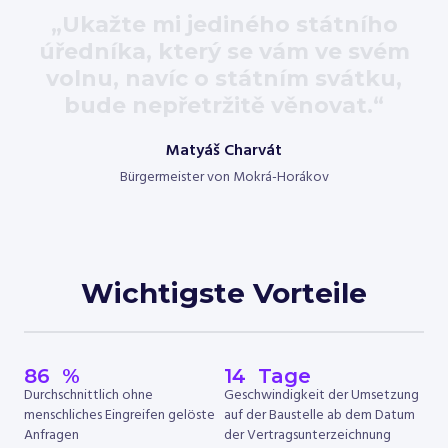
„Ukažte mi jediného státního
úředníka, který se vám ve svém
volnu, navíc o státním svátku,
bude nepřetržitě věnovat.“
Matyáš Charvát
Bürgermeister von Mokrá-Horákov
Wichtigste Vorteile
86
  %
14
  Tage
Durchschnittlich ohne
Geschwindigkeit der Umsetzung
menschliches Eingreifen gelöste
auf der Baustelle ab dem Datum
Anfragen
der Vertragsunterzeichnung