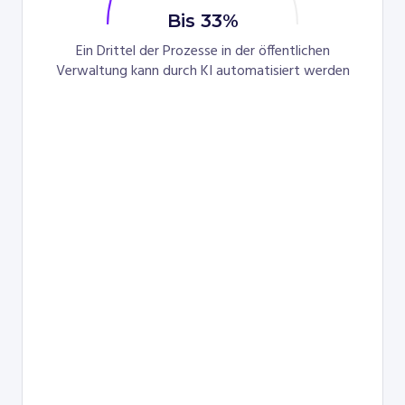
meisten
Bis 33%
Bürger
erwarten
Ein Drittel der Prozesse in der öffentlichen
einen
Verwaltung kann durch KI automatisiert werden
24/7-
Online-
Zugang
zu
den
Diensten
der
Kommunalverwaltung,
wodurch
persönliche
Besuche
im
Büro
überflüssig
werden.