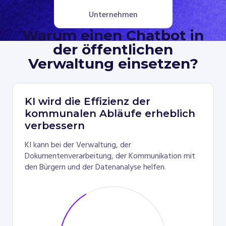
Unternehmen
Warum einen Chatbot in
der öffentlichen
Verwaltung einsetzen?
7
KI wird die Effizienz der
von
kommunalen Abläufe erheblich
10
verbessern
Bürgern
KI kann bei der Verwaltung, der
der
Dokumentenverarbeitung, der Kommunikation mit
Gemeinde
den Bürgern und der Datenanalyse helfen.
benötigen
digitale
Dienste
Die