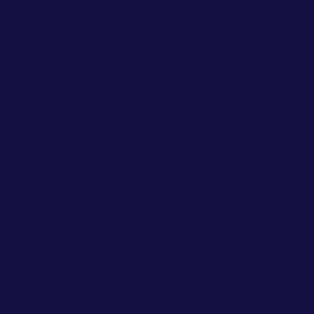
border: 2px solid #ffffff !important; border-radius:
6px !important; background: #ffffff !important;
color: #151041 !important; font-size: 16px
!important; font-weight: 400 !important; line-
height: 1.2 !important; text-align: center !important;
white-space: nowrap; cursor: pointer; box-shadow:
none !important; appearance: none; transition:
background-color 0.2s ease, border-color 0.2s ease;
} .cm-newsletter-form__button:hover, .cm-
newsletter-form__button:focus { background:
#F5F6FA !important; border-color: #F5F6FA
!important; color: #151041 !important; } (function ()
{ var form = document.querySelector('.cm-
newsletter-form__form'); if (!form) return; var
referrer =
form.querySelector('input[name="referrer"]'); var
sessionId =
form.querySelector('input[name="sessionid"]'); var
sessionUid =
form.querySelector('input[name="sessionUid"]'); if
(referrer && !referrer.value) { referrer.value =