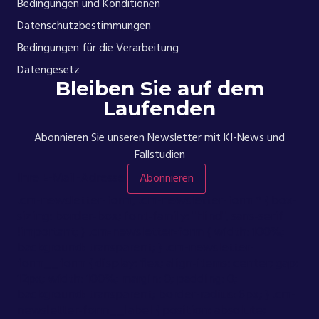
Bedingungen und Konditionen
Datenschutzbestimmungen
Bedingungen für die Verarbeitung
Datengesetz
Bleiben Sie auf dem
Laufenden
Abonnieren Sie unseren Newsletter mit KI-News und
Fallstudien
Ihre E-Mail-Adresse
Abonnieren
.cm-newsletter-form, .cm-newsletter-form * { box-
sizing: border-box; font-family: "Hind", sans-serif
!important; } .cm-newsletter-form { width: 100%;
background: transparent; } .cm-newsletter-
form__form { display: flex; align-items: center; gap:
12px; width: 100%; margin: 0; padding: 0;
background: transparent; border-radius: 6px; } .cm-
newsletter-form__label { position: absolute;