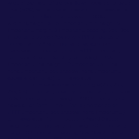
width: 1px; height: 1px; overflow: hidden; clip-path:
inset(50%); white-space: nowrap; } .cm-newsletter-
form__input { flex: 1 1 auto; width: 100%; min-
width: 0; height: auto !important; min-height: 0
!important; margin: 0 !important; padding: 9px 18px
!important; border: 2px solid #ffffff !important;
border-radius: 6px !important; background:
transparent !important; color: #ffffff !important;
font-size: 16px !important; font-weight: 400
!important; line-height: 1.2 !important; outline:
none !important; box-shadow: none !important;
appearance: none; } .cm-newsletter-
form__input::placeholder { color: rgba(255, 255,
255, 0.5) !important; opacity: 1 !important; font-size:
16px !important; font-weight: 400 !important; } .cm-
newsletter-form__input:focus { border-color:
#ffffff !important; box-shadow: none !important; }
.cm-newsletter-form__button { flex: 0 0 auto;
height: auto !important; min-height: 0 !important;
margin: 0 !important; padding: 9px 18px !important;