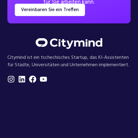
für Sie arbeiten kann.
Vereinbaren Sie ein Treffen
Citymind ist ein tschechisches Startup, das KI-Assistenten
für Städte, Universitäten und Unternehmen implementiert.
G
★★★★★
5.0
.cm-google-review-badge { width: 92px; min-
height: 118px; margin-top: 38px; display: flex; flex-
direction: column; align-items: center; justify-
content: center; gap: 9px; border-radius: 0;
background: transparent; box-shadow: none; color: