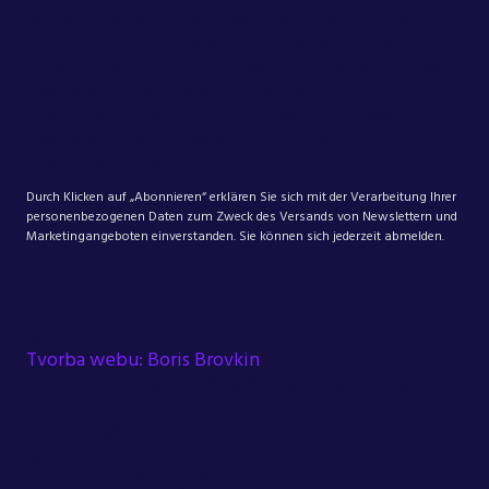
window.location.href; } var smartEmailingSession =
document.cookie.match(/_se20session=([a-z0-
9]+)/i); if (smartEmailingSession) { if (sessionId &&
!sessionId.value) { sessionId.value =
smartEmailingSession[1]; } if (sessionUid &&
!sessionUid.value) { sessionUid.value =
smartEmailingSession[1]; } } })();
Durch Klicken auf „Abonnieren“ erklären Sie sich mit der Verarbeitung Ihrer
personenbezogenen Daten zum Zweck des Versands von Newslettern und
Marketingangeboten einverstanden. Sie können sich jederzeit abmelden.
©
Citymind
Tvorba webu: Boris Brovkin
.footer-flex { display: flex; flex-wrap: wrap; justify-
content: space-between; font-size: 16px; max-
width: 100%; color: #DEE0E5; font-family: Hind;
gap: 24px; } .left-text { white-space: nowrap; }
.right-text { display: flex; align-items: center;