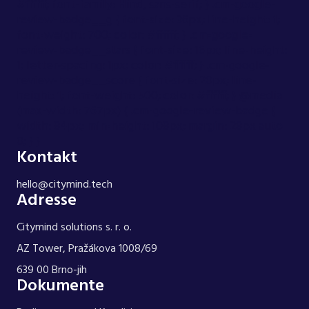
#ffffff; font-family: Hind, sans-serif; } .cm-google-
review-badge__g { font-size: 36px; line-height: 1;
font-weight: 700; color: #ffffff; } .cm-google-
review-badge__stars { font-size: 16px; line-height:
1; letter-spacing: 1px; color: #ffffff; } .cm-google-
review-badge__score { font-size: 20px; line-
height: 1; font-weight: 500; color: #ffffff; } @media
(max-width: 767px) { .cm-google-review-badge {
width: 84px; min-height: 108px; margin: 28px auto
0; } }
Kontakt
hello@citymind.tech
Adresse
Citymind solutions s. r. o.
AZ Tower, Pražákova 1008/69
639 00 Brno-jih
Dokumente